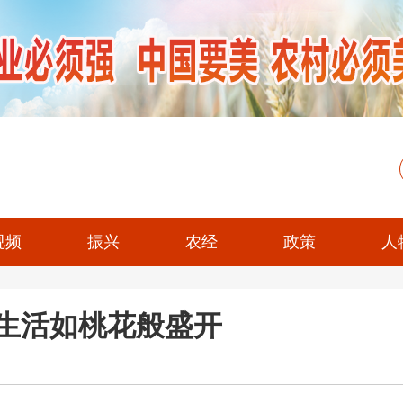
视频
振兴
农经
政策
人
园生活如桃花般盛开