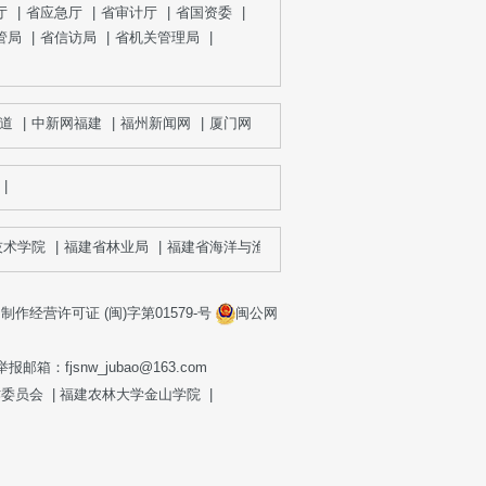
厅
|
省应急厅
|
省审计厅
|
省国资委
|
管局
|
省信访局
|
省机关管理局
|
道
|
中新网福建
|
福州新闻网
|
厦门网
|
泉州网
|
漳州新闻网
|
宁德网
|
|
术学院
|
福建省林业局
|
福建省海洋与渔业局
|
福建省药品监督管理局
|
作经营许可证 (闽)字第01579-号
闽公网
fjsnw_jubao@163.com
作委员会
|
福建农林大学金山学院
|