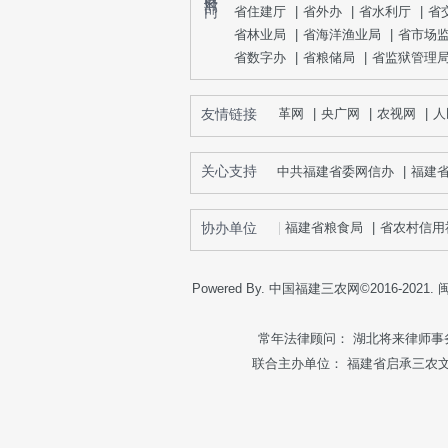
省住建厅
|
省外办
|
省水利厅
|
省
省林业局
|
省海洋渔业局
|
省市场
省数字办
|
省粮储局
|
省监狱管理
友情链接
中国改革网
|
央广网
|
农视网
|
人
关心支持
中共福建省委网信办
|
福建
协办单位
福建省粮食局
|
省农村信用
Powered By. 中国福建三农网©2016-2021.
闽
常年法律顾问： 湖北将来律师事务所向
联合主办单位：
福建省启承三农