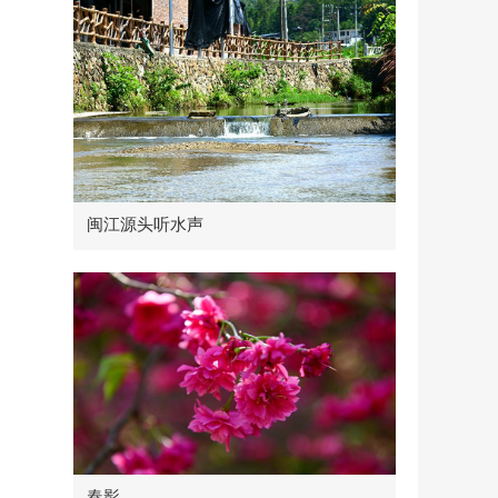
闽江源头听水声
春影