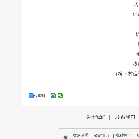
房
记
收
（桥下村位
分享到：
关于我们
|
联系我们
省 政 府 部 门
省发改委
|
省教育厅
|
省科技厅
|