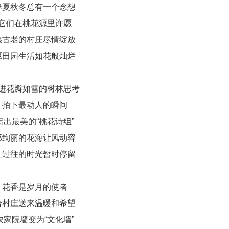
春夏秋冬总有一个念想
它们在桃花源里许愿
愿古老的村庄尽情绽放
愿田园生活如花般灿烂
进花瓣如雪的树林思考
拍下最动人的瞬间
写出最美的“桃花诗组”
那绚丽的花海让风动容
让过往的时光暂时停留
花香是岁月的使者
给村庄送来温暖和希望
农家院墙变为“文化墙”