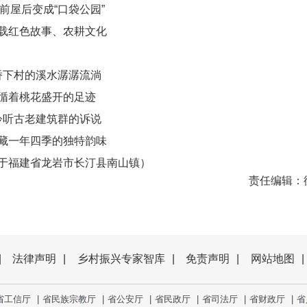
前屋后变成“口袋公园”
载红色故事、农耕文化
桥下村的溪水潺潺流淌
循着桃花盛开的足迹
聆听古老建筑群的诉说
藏一年四季的独特韵味
于福建省龙岩市长汀县南山镇）
责任编辑：
|
法律声明
|
乡村振兴专家智库
|
免责声明
|
网站地图
|
省工信厅
|
省民族宗教厅
|
省公安厅
|
省民政厅
|
省司法厅
|
省财政厅
|
省