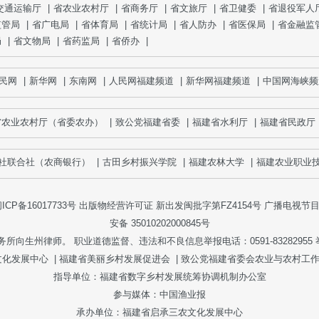
交通运输厅
|
省农业农村厅
|
省商务厅
|
省文旅厅
|
省卫健委
|
省退役军人
监管局
|
省广电局
|
省体育局
|
省统计局
|
省人防办
|
省医保局
|
省金融监
局
|
省文物局
|
省药监局
|
省侨办
|
民网
|
新华网
|
东南网
|
人民网福建频道
|
新华网福建频道
|
中国网海峡频
省农业农村厅（省委农办）
|
致公党福建省委
|
福建省水利厅
|
福建省民政厅
社联合社（农商银行）
|
古田乡村振兴学院
|
福建农林大学
|
福建农业职业技
ICP备16017733号
出版物经营许可证 新出发闽批字第FZ4154号 广播电视节目制
安备 35010202000845号
生州律师。 职业道德监督、违法和不良信息举报电话：0591-83282955 举报邮箱：
文化发展中心
|
福建省美丽乡村发展促进会
|
致公党福建省委会农业与农村工
指导单位：
福建省数字乡村发展统筹协调机制办公室
参与媒体：
中国渔业报
承办单位：福建省启承三农文化发展中心