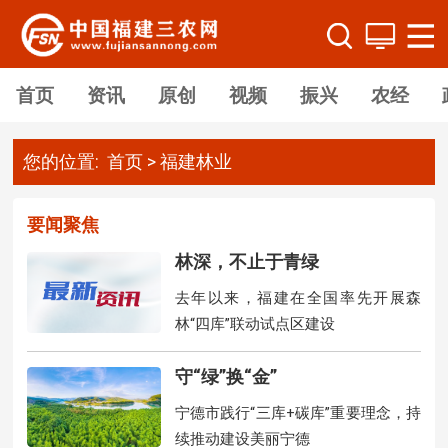
首页
资讯
原创
视频
振兴
农经
您的位置:
首页
>
福建林业
要闻聚焦
林深，不止于青绿
去年以来，福建在全国率先开展森
林“四库”联动试点区建设
守“绿”换“金”
宁德市践行“三库+碳库”重要理念，持
续推动建设美丽宁德