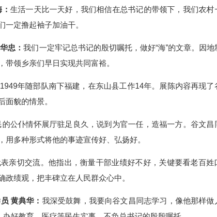
梅：
生活一天比一天好，我们相信在总书记的带领下，我们农村
们一定撸起袖子加油干。
林华忠：
我们一定牢记总书记的殷切嘱托，做好“海”的文章。因地
，带领乡亲们早日实现共同富裕。
949年随部队南下福建，在东山县工作14年。展陈内容再现了
后面貌的情景。
民的公仆情怀展厅驻足良久，说到为官一任，造福一方。谷文昌
，用多种形式将他的事迹宣传好、弘扬好。
代表亲切交流。他指出，衡量干部业绩好不好，关键要看老百姓
确政绩观，把丰碑立在人民群众心中。
员 黄典华：
我深受鼓舞，我要向谷文昌同志学习，像他那样做
展，办好教育、医疗等民生实事，不负总书记的殷殷嘱托。