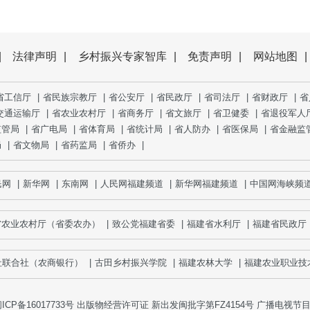
|
法律声明
|
乡村振兴专家智库
|
免责声明
|
网站地图
|
省工信厅
|
省民族宗教厅
|
省公安厅
|
省民政厅
|
省司法厅
|
省财政厅
|
省
交通运输厅
|
省农业农村厅
|
省商务厅
|
省文旅厅
|
省卫健委
|
省退役军人
监管局
|
省广电局
|
省体育局
|
省统计局
|
省人防办
|
省医保局
|
省金融监
局
|
省文物局
|
省药监局
|
省侨办
|
|
新华网
|
东南网
|
人民网福建频道
|
新华网福建频道
|
中国网海峡频道
|
省农业农村厅（省委农办）
|
致公党福建省委
|
福建省水利厅
|
福建省民政厅
合社（农商银行）
|
古田乡村振兴学院
|
福建农林大学
|
福建农业职业技术
ICP备16017733号
出版物经营许可证 新出发闽批字第FZ4154号 广播电视节目制