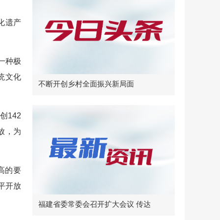
化遗产
一种极
统文化
不断开创乡村全面振兴新局面
142
放，为
高的要
平开放
福建省委常委会召开扩大会议 传达