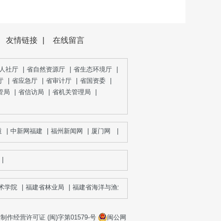
友情链接
|
在线留言
人社厅
|
省自然资源厅
|
省生态环境厅
|
厅
|
省应急厅
|
省审计厅
|
省国资委
|
管局
|
省信访局
|
省机关管理局
|
中新网福建
|
福州新闻网
|
厦门网
|
泉州网
|
漳州新闻网
|
宁德网
|
三明
|
学院
|
福建省林业局
|
福建省海洋与渔业局
|
福建省药品监督管理局
|
作经营许可证 (闽)字第01579-号
闽公网