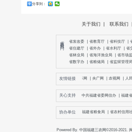
分享到：
关于我们
|
联系我们
省 政 府 部 门
省发改委
|
省教育厅
|
省科技厅
|
省住建厅
|
省外办
|
省水利厅
|
省
省林业局
|
省海洋渔业局
|
省市场
省数字办
|
省粮储局
|
省监狱管理
友情链接
中国改革网
|
央广网
|
农视网
|
人民网
关心支持
中共福建省委网信办
|
福建
协办单位
福建省粮食局
|
省农村信用社联
Powered By. 中国福建三农网©2016-2021.
闽