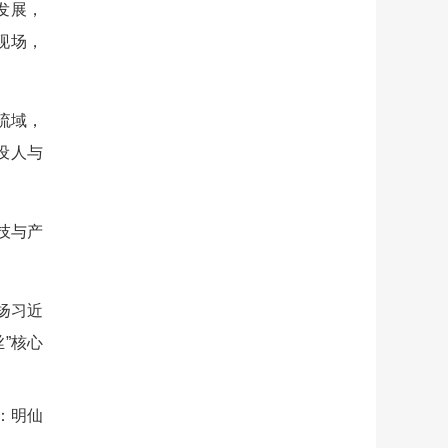
发展，
现场，
流域，
设人与
技与产
扬习近
”核心
：明仙