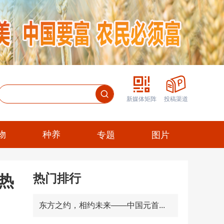
新媒体矩阵
投稿渠道
物
种养
专题
图片
热门排行
热
东方之约，相约未来——中国元首...