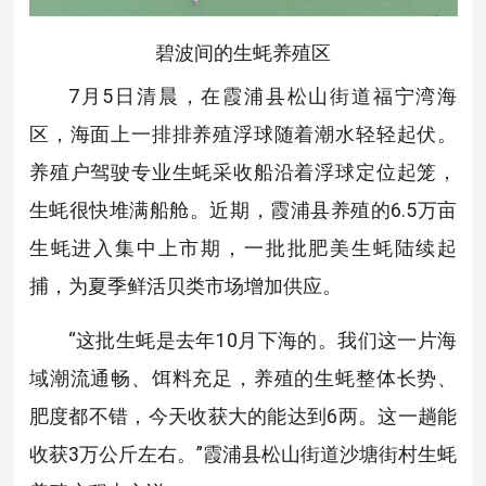
碧波间的生蚝养殖区
7月5日清晨，在霞浦县松山街道福宁湾海
区，海面上一排排养殖浮球随着潮水轻轻起伏。
养殖户驾驶专业生蚝采收船沿着浮球定位起笼，
生蚝很快堆满船舱。近期，霞浦县养殖的6.5万亩
生蚝进入集中上市期，一批批肥美生蚝陆续起
捕，为夏季鲜活贝类市场增加供应。
“这批生蚝是去年10月下海的。我们这一片海
域潮流通畅、饵料充足，养殖的生蚝整体长势、
肥度都不错，今天收获大的能达到6两。这一趟能
收获3万公斤左右。”霞浦县松山街道沙塘街村生蚝