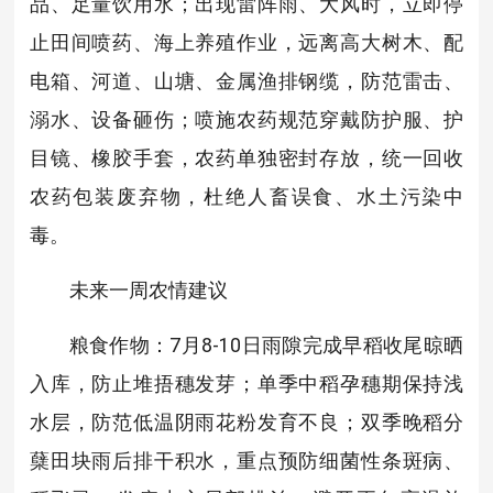
品、足量饮用水；出现雷阵雨、大风时，立即停
止田间喷药、海上养殖作业，远离高大树木、配
电箱、河道、山塘、金属渔排钢缆，防范雷击、
溺水、设备砸伤；喷施农药规范穿戴防护服、护
目镜、橡胶手套，农药单独密封存放，统一回收
农药包装废弃物，杜绝人畜误食、水土污染中
毒。
未来一周农情建议
粮食作物：7月8-10日雨隙完成早稻收尾晾晒
入库，防止堆捂穗发芽；单季中稻孕穗期保持浅
水层，防范低温阴雨花粉发育不良；双季晚稻分
蘖田块雨后排干积水，重点预防细菌性条斑病、