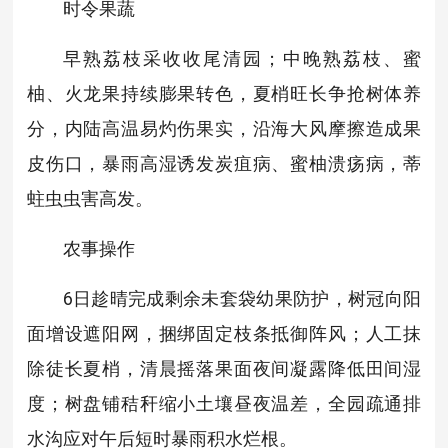
时令果蔬
早熟荔枝采收收尾清园；中晚熟荔枝、蜜
柚、火龙果持续膨果转色，夏梢旺长争抢树体养
分，内陆高温易灼伤果实，沿海大风摩擦造成果
皮伤口，暴雨高湿诱发炭疽病、蜜柚溃疡病，蒂
蛀虫虫害高发。
农事操作
6日趁晴完成剩余未套袋幼果防护，树冠向阳
面增设遮阳网，捆绑固定枝条抵御阵风；人工抹
除徒长夏梢，清晨摇落果面夜间凝露降低田间湿
度；树盘铺秸秆缩小土壤昼夜温差，全园疏通排
水沟应对午后短时暴雨积水烂根。