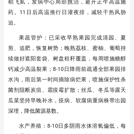
稻飞虱，发病中心局部挑治，避开正午高温施
药。11日后高温推行日灌夜排，减轻干热风胁
迫。
果蔬管护：已采收早熟果园完成清园、夏
剪、追肥，恢复树势；晚熟荔枝、蜜柚、葡萄持
续做好遮阳套袋、树盘秸秆覆盖，每周喷施糖醇
钙减少高温裂果；8-10日降雨前疏通全部果园排
水沟，雨后第一时间摘除病烂果，喷施保护性杀
菌剂阻断炭疽、霜疫霉扩散；丝瓜、冬瓜等露天
瓜菜坚持早晚补水，疫病、软腐病重病株带出园
深埋，降低菌源基数。
水产养殖：8-10日多阴雨水体溶氧偏低，每