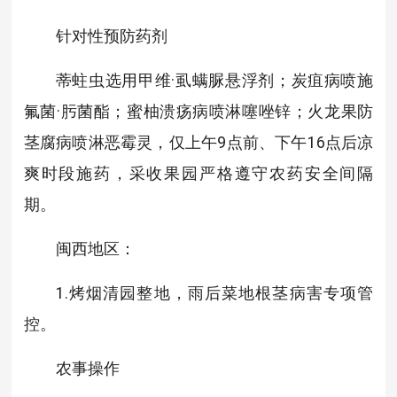
针对性预防药剂
蒂蛀虫选用甲维·虱螨脲悬浮剂；炭疽病喷施
氟菌·肟菌酯；蜜柚溃疡病喷淋噻唑锌；火龙果防
茎腐病喷淋恶霉灵，仅上午9点前、下午16点后凉
爽时段施药，采收果园严格遵守农药安全间隔
期。
闽西地区：
1.烤烟清园整地，雨后菜地根茎病害专项管
控。
农事操作