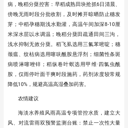
病，晚稻分蘖控害：早稻成熟田块抢抓6日清晨、
傍晚无雨时段分批收割，及时摊开晾晒防止穗发
芽；中稻孕穗期浅水勤灌，高温午间加深8-10厘
米深水层以水调温；晚稻分蘖田疏通田间三沟，
浅水抑制无效分蘖。稻飞虱选用三氟苯嘧啶；穗
颈瘟、纹枯病选用噻呋酰胺悬浮剂；细菌性条斑
病喷淋噻唑锌；稻纵卷叶螟选用甲维·四氯虫酰
胺，仅雨停叶面干爽时段施药，药剂浓度较常规
降低10%，规避高温高湿叠加药害。
农情建议
海淡水养殖风雨高温专项管控水质，建立大
风、对流雷雨双预警监测台账：禁止一次性大量