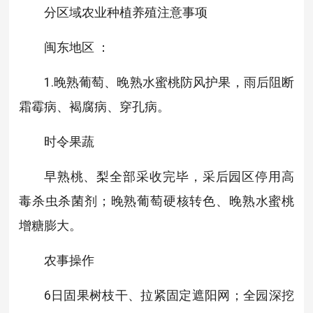
分区域农业种植养殖注意事项
闽东地区 ：
1.晚熟葡萄、晚熟水蜜桃防风护果，雨后阻断
霜霉病、褐腐病、穿孔病。
时令果蔬
早熟桃、梨全部采收完毕，采后园区停用高
毒杀虫杀菌剂；晚熟葡萄硬核转色、晚熟水蜜桃
增糖膨大。
农事操作
6日固果树枝干、拉紧固定遮阳网；全园深挖