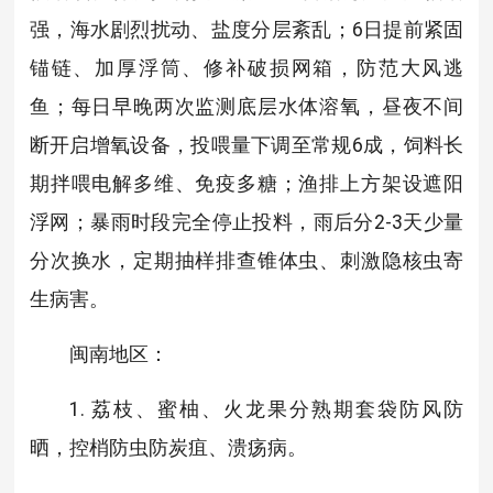
强，海水剧烈扰动、盐度分层紊乱；6日提前紧固
锚链、加厚浮筒、修补破损网箱，防范大风逃
鱼；每日早晚两次监测底层水体溶氧，昼夜不间
断开启增氧设备，投喂量下调至常规6成，饲料长
期拌喂电解多维、免疫多糖；渔排上方架设遮阳
浮网；暴雨时段完全停止投料，雨后分2-3天少量
分次换水，定期抽样排查锥体虫、刺激隐核虫寄
生病害。
闽南地区：
1. 荔枝、蜜柚、火龙果分熟期套袋防风防
晒，控梢防虫防炭疽、溃疡病。