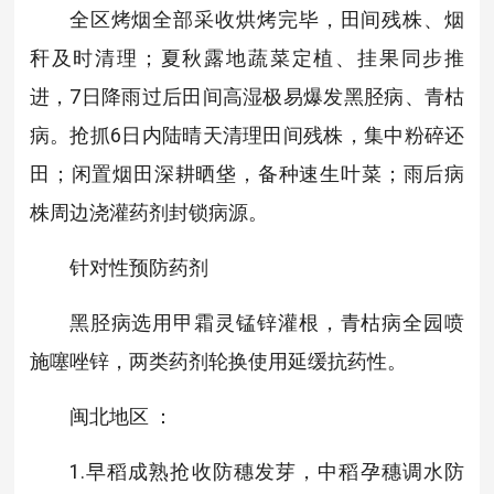
全区烤烟全部采收烘烤完毕，田间残株、烟
秆及时清理；夏秋露地蔬菜定植、挂果同步推
进，7日降雨过后田间高湿极易爆发黑胫病、青枯
病。抢抓6日内陆晴天清理田间残株，集中粉碎还
田；闲置烟田深耕晒垡，备种速生叶菜；雨后病
株周边浇灌药剂封锁病源。
针对性预防药剂
黑胫病选用甲霜灵锰锌灌根，青枯病全园喷
施噻唑锌，两类药剂轮换使用延缓抗药性。
闽北地区
：
1.早稻成熟抢收防穗发芽，中稻孕穗调水防