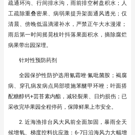
疏通环沟、行间排水沟，雨前排空树盘积水；人
工疏除重叠密果、病弱果提升架面通风透光；仅
清晨、傍晚低温滴灌补水，严禁正午大水漫灌；
雨后第一时间摇晃枝叶抖落果面积水，摘除腐烂
病果带出园深埋。
针对性预防药剂
全园保护性防护选用氰霜唑·氟吡菌胺；褐腐
病、穿孔病发病点局部喷施苯醚甲环唑；叶面搭
配糖醇钙+芸苔素内酯，减轻裂果、日灼损伤；已
采收完毕果园全程停药，保障鲜果上市安全。
2. 近海渔排台风大风前全面加固，暴雨全天
候增氧、梯度控料抗应激：6-7日沿海风力大幅增