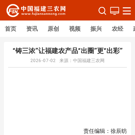
首页
资讯
原创
视频
振兴
农经
“铸三浓”让福建农产品“出圈”更“出彩”
2026-07-02 来源：中国福建三农网
责任编辑：徐辰昉