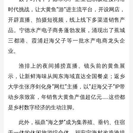
时代挑战，让大黄鱼“游”进主流平台，开设网店，
开辟直播、拍摄短视频，线上线下多渠道销售产
品。宁德水产电子商务蓬勃发展，涌现出了蕉城
三都港、霞浦赶海父子等一批水产电商龙头企
业。
渔排上的夜间捕捞直播、镜头前的黄鱼展
示，让新鲜海味从闽东海域直达全国餐桌；返乡
大学生张序剑化身“网红”主播，以“赶海父子”IP带
动乡亲致富，年销售大黄鱼产值超亿元……这些都
是乡村数字经济的生动注脚。
此外，福鼎“海之梦”成为集养殖、垂钓、住宿
于一体的休闲旅游综合体，福安宁海村改造渔排