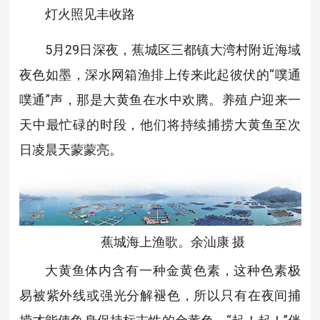
灯火照见丰收路
5月29日深夜，蕉城区三都镇大湾村附近海域
夜色如墨，深水网箱渔排上传来此起彼伏的“噗通
噗通”声，那是大黄鱼在水中欢腾。养殖户迎来一
天中最忙碌的时段，他们将持续捕捞大黄鱼至次
日凌晨天蒙蒙亮。
蕉城海上渔歌。余汕康 摄
大黄鱼体内含有一种金黄色素，这种色素极
易被紫外线或强光分解褪色，所以只有在夜间捕