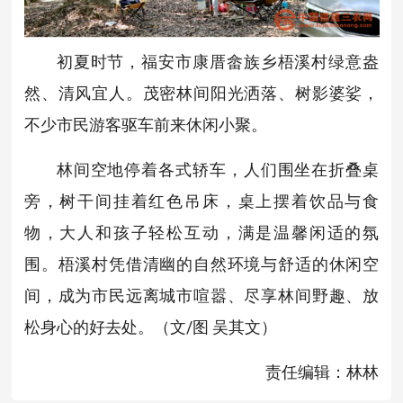
初夏时节，福安市康厝畲族乡梧溪村绿意盎
然、清风宜人。茂密林间阳光洒落、树影婆娑，
不少市民游客驱车前来休闲小聚。
林间空地停着各式轿车，人们围坐在折叠桌
旁，树干间挂着红色吊床，桌上摆着饮品与食
物，大人和孩子轻松互动，满是温馨闲适的氛
围。梧溪村凭借清幽的自然环境与舒适的休闲空
间，成为市民远离城市喧嚣、尽享林间野趣、放
松身心的好去处。（文/图 吴其文）
责任编辑：林林