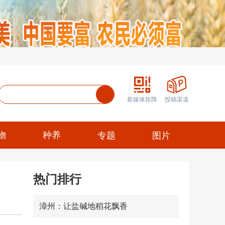
新媒体矩阵
投稿渠道
物
种养
专题
图片
热门排行
漳州：让盐碱地稻花飘香