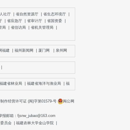
人社厅
|
省自然资源厅
|
省生态环境厅
|
厅
|
省应急厅
|
省审计厅
|
省国资委
|
管局
|
省信访局
|
省机关管理局
|
福建
|
福州新闻网
|
厦门网
|
泉州网
|
漳州新闻网
|
宁德网
|
三明网
|
莆
|
建省林业局
|
福建省海洋与渔业局
|
福建省药品监督管理局
|
作经营许可证 (闽)字第01579-号
闽公网
fjsnw_jubao@163.com
作委员会
|
福建农林大学金山学院
|