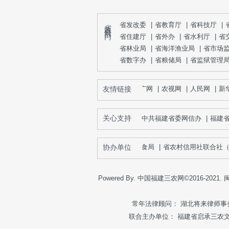
省 政 府 部 门
省发改委
|
省教育厅
|
省科技厅
|
省住建厅
|
省外办
|
省水利厅
|
省
省林业局
|
省海洋渔业局
|
省市场
省数字办
|
省粮储局
|
省监狱管理
友情链接
央广网
|
农视网
|
人民网
|
新华
关心支持
中共福建省委网信办
|
福建
协办单位
福建省粮食局
|
省农村信用社联合社（农
Powered By. 中国福建三农网©2016-2021.
闽
常年法律顾问： 湖北将来律师事务所向
联合主办单位：
福建省启承三农