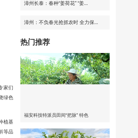
漳州长泰：春种“姜荷花” “姜...
漳州：不负春光抢抓农时 全力保...
热门推荐
专家们
绕绿色
福安科技特派员田间“把脉” 特色
种植基
斛等品