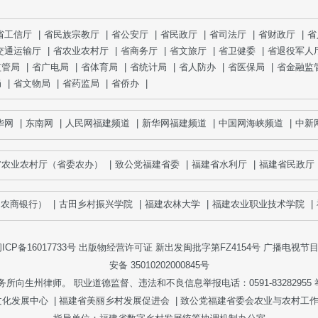
省工信厅
|
省民族宗教厅
|
省公安厅
|
省民政厅
|
省司法厅
|
省财政厅
|
省
交通运输厅
|
省农业农村厅
|
省商务厅
|
省文旅厅
|
省卫健委
|
省退役军人
监管局
|
省广电局
|
省体育局
|
省统计局
|
省人防办
|
省医保局
|
省金融监
局
|
省文物局
|
省药监局
|
省侨办
|
网
|
东南网
|
人民网福建频道
|
新华网福建频道
|
中国网海峡频道
|
中新网
省农业农村厅（省委农办）
|
致公党福建省委
|
福建省水利厅
|
福建省民政厅
商银行）
|
古田乡村振兴学院
|
福建农林大学
|
福建农业职业技术学院
|
福
ICP备16017733号
出版物经营许可证 新出发闽批字第FZ4154号 广播电视节目制
安备 35010202000845号
生州律师。 职业道德监督、违法和不良信息举报电话：0591-83282955 举报邮箱：
文化发展中心
|
福建省美丽乡村发展促进会
|
致公党福建省委会农业与农村工