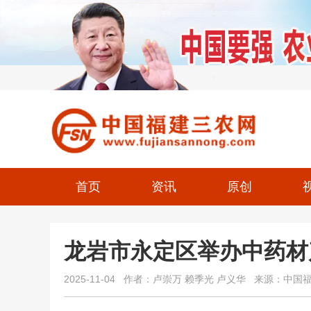
首页
资讯
原创
龙岩市永定区举办中药材
2025-11-04 作者：卢崇万 赖季光 卢义华 来源：中