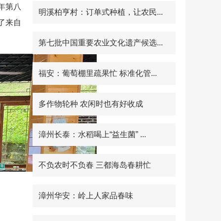
年第八
明溪柏亨村：订单式种植，让农民...
了来自
第七批中国重要农业文化遗产候选...
福安：葡萄棚里疏果忙 标准化管...
多作物轮种 农闲时也有好收成
漳州长泰：水稻喝上“益生菌” ...
不负农时不负春 三都海岛春耕忙
漳州华安：岭上人家品春味