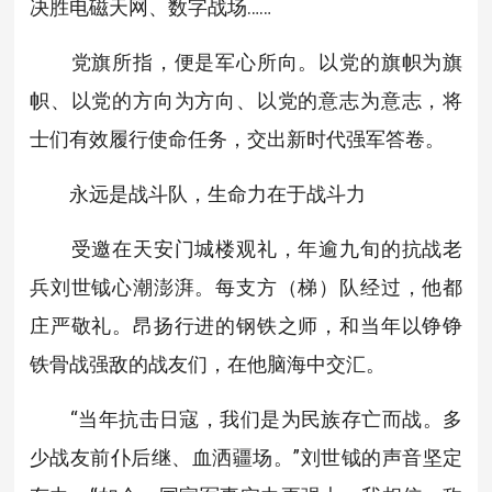
决胜电磁天网、数字战场……
党旗所指，便是军心所向。以党的旗帜为旗
帜、以党的方向为方向、以党的意志为意志，将
士们有效履行使命任务，交出新时代强军答卷。
永远是战斗队，生命力在于战斗力
受邀在天安门城楼观礼，年逾九旬的抗战老
兵刘世钺心潮澎湃。每支方（梯）队经过，他都
庄严敬礼。昂扬行进的钢铁之师，和当年以铮铮
铁骨战强敌的战友们，在他脑海中交汇。
“当年抗击日寇，我们是为民族存亡而战。多
少战友前仆后继、血洒疆场。”刘世钺的声音坚定