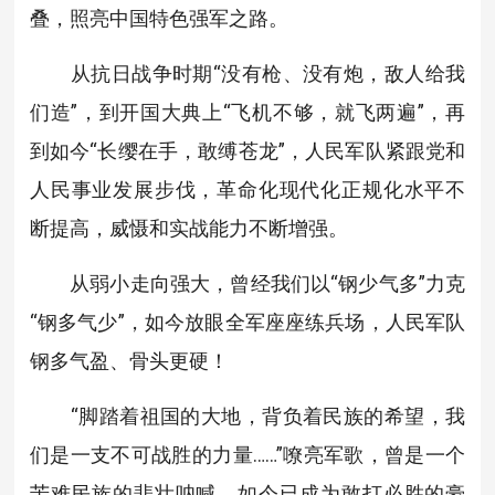
叠，照亮中国特色强军之路。
从抗日战争时期“没有枪、没有炮，敌人给我
们造”，到开国大典上“飞机不够，就飞两遍”，再
到如今“长缨在手，敢缚苍龙”，人民军队紧跟党和
人民事业发展步伐，革命化现代化正规化水平不
断提高，威慑和实战能力不断增强。
从弱小走向强大，曾经我们以“钢少气多”力克
“钢多气少”，如今放眼全军座座练兵场，人民军队
钢多气盈、骨头更硬！
“脚踏着祖国的大地，背负着民族的希望，我
们是一支不可战胜的力量……”嘹亮军歌，曾是一个
苦难民族的悲壮呐喊，如今已成为敢打必胜的豪