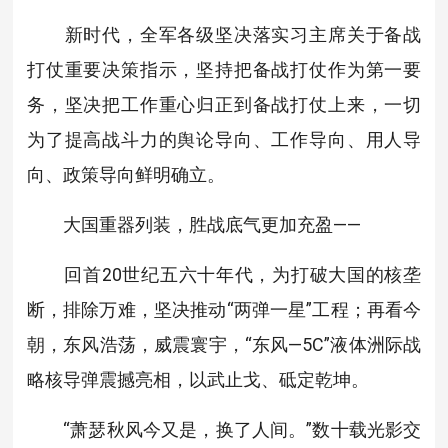
新时代，全军各级坚决落实习主席关于备战
打仗重要决策指示，坚持把备战打仗作为第一要
务，坚决把工作重心归正到备战打仗上来，一切
为了提高战斗力的舆论导向、工作导向、用人导
向、政策导向鲜明确立。
大国重器列装，胜战底气更加充盈——
回首20世纪五六十年代，为打破大国的核垄
断，排除万难，坚决推动“两弹一星”工程；再看今
朝，东风浩荡，威震寰宇，“东风—5C”液体洲际战
略核导弹震撼亮相，以武止戈、砥定乾坤。
“萧瑟秋风今又是，换了人间。”数十载光影交