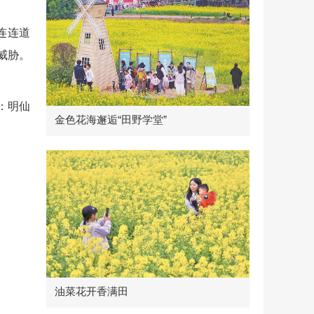
连连道
威胁。
：明仙
金色花海邂逅“田野学堂”
油菜花开香满田