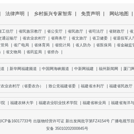
|
法律声明
|
乡村振兴专家智库
|
免责声明
|
网站地图
|
省工信厅
|
省民族宗教厅
|
省公安厅
|
省民政厅
|
省司法厅
|
省财政厅
|
省
交通运输厅
|
省农业农村厅
|
省商务厅
|
省文旅厅
|
省卫健委
|
省退役军人
监管局
|
省广电局
|
省体育局
|
省统计局
|
省人防办
|
省医保局
|
省金融监
局
|
省文物局
|
省药监局
|
省侨办
|
|
新华网福建频道
|
中国网海峡频道
|
中新网福建
|
福州新闻网
|
厦门网
省农业农村厅（省委农办）
|
致公党福建省委
|
福建省水利厅
|
福建省民政厅
|
福建农林大学
|
福建农业职业技术学院
|
福建省林业局
|
福建省海洋与渔
ICP备16017733号
出版物经营许可证 新出发闽批字第FZ4154号 广播电视节目制
安备 35010202000845号