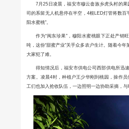
7月25日凌晨，福安市穆云畲族乡虎头村的果
司的系留无人机悬停在半空，4根LED灯管将数百
阳水蜜桃”。
作为“闽东珍果”，穆阳水蜜桃眼下正处产销旺
吨，这份“甜蜜产业”关乎众多农户生计。随着今年
大家犯了难。
得知情况后，福安市供电公司西部供电所迅速
方案。凌晨4时，种植户王少华刚到桃园，操作员
工们也加入抢收队伍，一边照明一边协助采摘，与