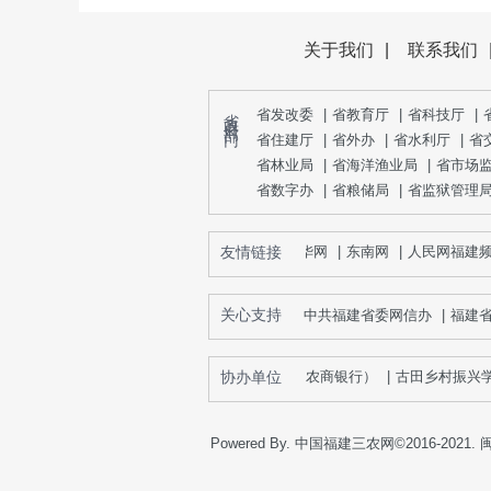
关于我们
|
联系我们
省 政 府 部 门
省发改委
|
省教育厅
|
省科技厅
|
省住建厅
|
省外办
|
省水利厅
|
省
省林业局
|
省海洋渔业局
|
省市场
省数字办
|
省粮储局
|
省监狱管理
友情链接
新华网
|
东南网
|
人民网福建频道
关心支持
中共福建省委网信办
|
福建
省农村信用社联合社（农商银行）
协办单位
|
古田乡村振兴学院
Powered By. 中国福建三农网©2016-2021.
闽