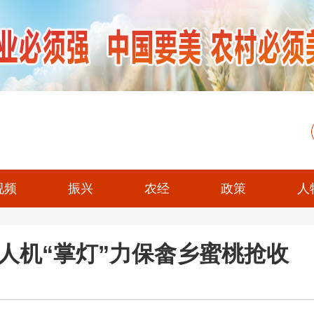
视频
振兴
农经
政策
人
人机“掌灯”力保畲乡蜜桃抢收