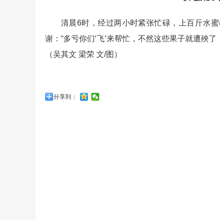
清晨6时，经过两小时紧张忙碌，上百斤水
谢：“多亏你们‘飞’来帮忙，不然这些果子就遭殃了
（吴其文 梁荣 文/图）
分享到：