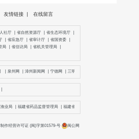
友情链接
|
在线留言
人社厅
|
省自然资源厅
|
省生态环境厅
|
厅
|
省应急厅
|
省审计厅
|
省国资委
|
管局
|
省信访局
|
省机关管理局
|
|
泉州网
|
漳州新闻网
|
宁德网
|
三明网
|
莆田新闻网
|
闽西新闻网
|
大武
|
业局
|
福建省药品监督管理局
|
福建省粮食局
|
作经营许可证 (闽)字第01579-号
闽公网