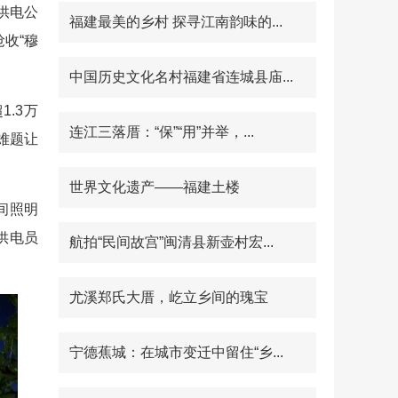
供电公
福建最美的乡村 探寻江南韵味的...
收“穆
中国历史文化名村福建省连城县庙...
.3万
连江三落厝：“保”“用”并举，...
难题让
世界文化遗产——福建土楼
间照明
供电员
航拍“民间故宫”闽清县新壶村宏...
尤溪郑氏大厝，屹立乡间的瑰宝
宁德蕉城：在城市变迁中留住“乡...