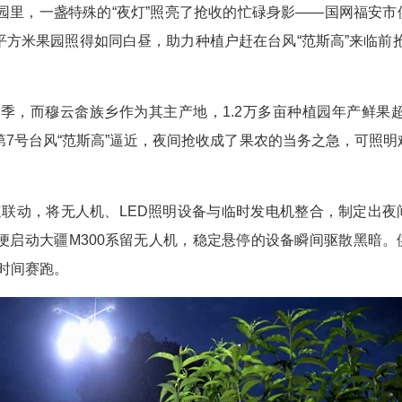
园里，一盏特殊的“夜灯”照亮了抢收的忙碌身影——国网福安市
平方米果园照得如同白昼，助力种植户赶在台风“范斯高”来临前抢
季，而穆云畲族乡作为其主产地，1.2万多亩种植园年产鲜果超1
第7号台风“范斯高”逼近，夜间抢收成了果农的当务之急，可照明
联动，将无人机、LED照明设备与临时发电机整合，制定出夜
便启动大疆M300系留无人机，稳定悬停的设备瞬间驱散黑暗。
时间赛跑。